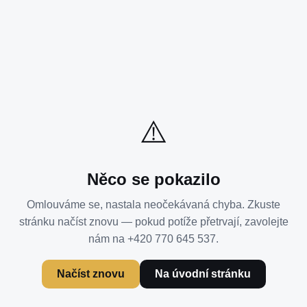
⚠️
Něco se pokazilo
Omlouváme se, nastala neočekávaná chyba. Zkuste
stránku načíst znovu — pokud potíže přetrvají, zavolejte
nám na +420 770 645 537.
Načíst znovu
Na úvodní stránku