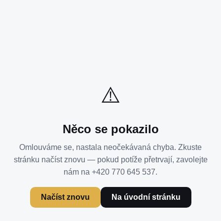
⚠️
Něco se pokazilo
Omlouváme se, nastala neočekávaná chyba. Zkuste
stránku načíst znovu — pokud potíže přetrvají, zavolejte
nám na +420 770 645 537.
Načíst znovu
Na úvodní stránku