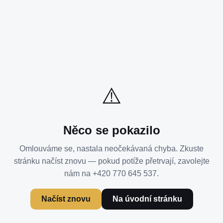
⚠️
Něco se pokazilo
Omlouváme se, nastala neočekávaná chyba. Zkuste
stránku načíst znovu — pokud potíže přetrvají, zavolejte
nám na +420 770 645 537.
Načíst znovu
Na úvodní stránku