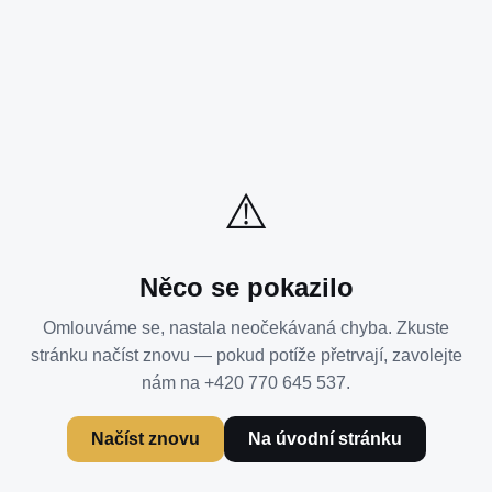
⚠️
Něco se pokazilo
Omlouváme se, nastala neočekávaná chyba. Zkuste
stránku načíst znovu — pokud potíže přetrvají, zavolejte
nám na +420 770 645 537.
Načíst znovu
Na úvodní stránku