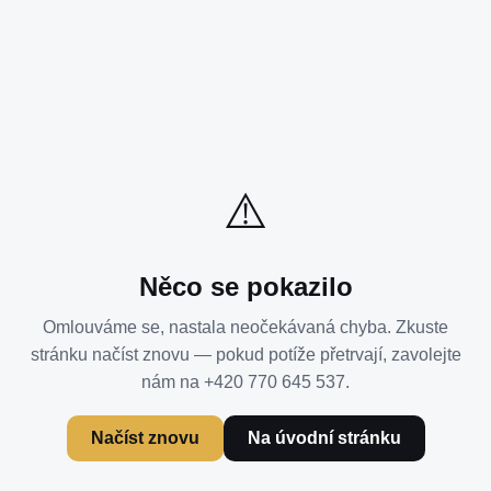
⚠️
Něco se pokazilo
Omlouváme se, nastala neočekávaná chyba. Zkuste
stránku načíst znovu — pokud potíže přetrvají, zavolejte
nám na +420 770 645 537.
Načíst znovu
Na úvodní stránku