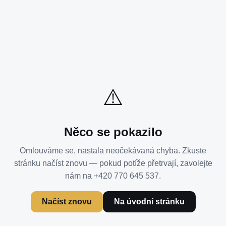
⚠️
Něco se pokazilo
Omlouváme se, nastala neočekávaná chyba. Zkuste
stránku načíst znovu — pokud potíže přetrvají, zavolejte
nám na +420 770 645 537.
Načíst znovu
Na úvodní stránku