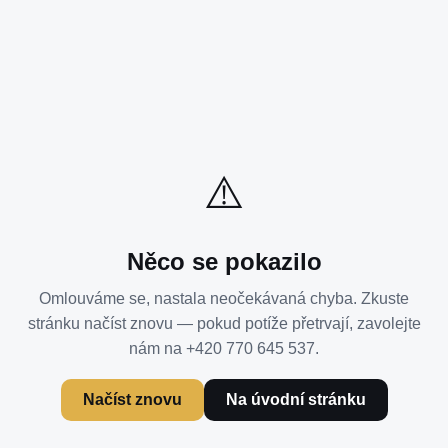
⚠️
Něco se pokazilo
Omlouváme se, nastala neočekávaná chyba. Zkuste
stránku načíst znovu — pokud potíže přetrvají, zavolejte
nám na +420 770 645 537.
Načíst znovu
Na úvodní stránku