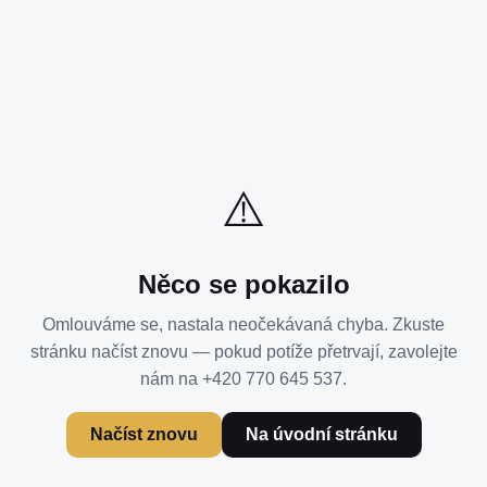
⚠️
Něco se pokazilo
Omlouváme se, nastala neočekávaná chyba. Zkuste
stránku načíst znovu — pokud potíže přetrvají, zavolejte
nám na +420 770 645 537.
Načíst znovu
Na úvodní stránku