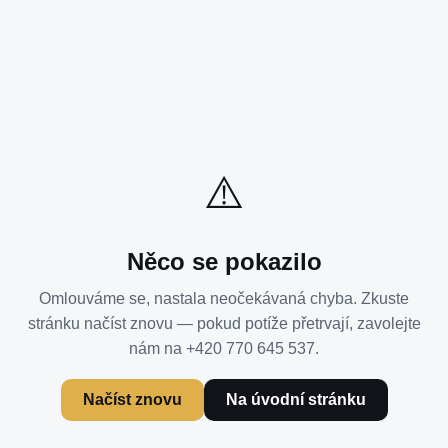
⚠️
Něco se pokazilo
Omlouváme se, nastala neočekávaná chyba. Zkuste
stránku načíst znovu — pokud potíže přetrvají, zavolejte
nám na +420 770 645 537.
Načíst znovu
Na úvodní stránku