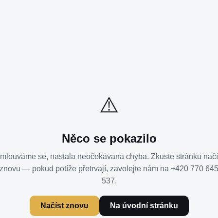
⚠️
Něco se pokazilo
mlouváme se, nastala neočekávaná chyba. Zkuste stránku načí
znovu — pokud potíže přetrvají, zavolejte nám na +420 770 64
537.
Načíst znovu
Na úvodní stránku