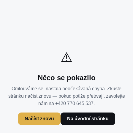
⚠️
Něco se pokazilo
Omlouváme se, nastala neočekávaná chyba. Zkuste
stránku načíst znovu — pokud potíže přetrvají, zavolejte
nám na +420 770 645 537.
Načíst znovu
Na úvodní stránku