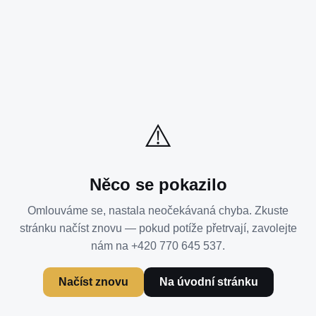
⚠️
Něco se pokazilo
Omlouváme se, nastala neočekávaná chyba. Zkuste
stránku načíst znovu — pokud potíže přetrvají, zavolejte
nám na +420 770 645 537.
Načíst znovu
Na úvodní stránku