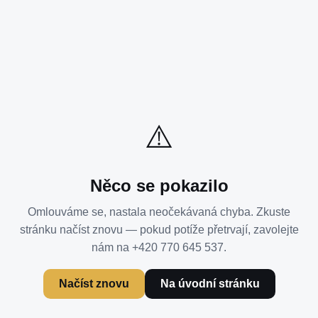
⚠️
Něco se pokazilo
Omlouváme se, nastala neočekávaná chyba. Zkuste
stránku načíst znovu — pokud potíže přetrvají, zavolejte
nám na +420 770 645 537.
Načíst znovu
Na úvodní stránku