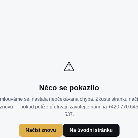
⚠️
Něco se pokazilo
mlouváme se, nastala neočekávaná chyba. Zkuste stránku načí
znovu — pokud potíže přetrvají, zavolejte nám na +420 770 64
537.
Načíst znovu
Na úvodní stránku