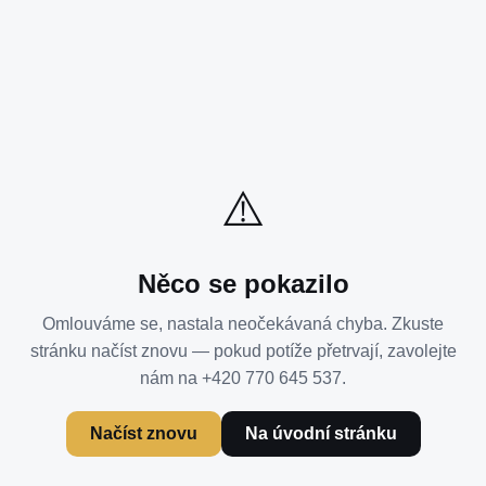
⚠️
Něco se pokazilo
Omlouváme se, nastala neočekávaná chyba. Zkuste
stránku načíst znovu — pokud potíže přetrvají, zavolejte
nám na +420 770 645 537.
Načíst znovu
Na úvodní stránku