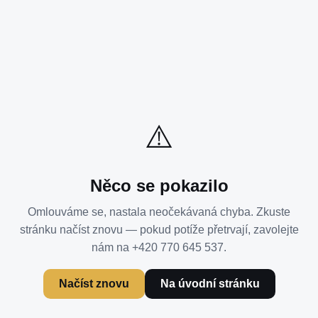
⚠️
Něco se pokazilo
Omlouváme se, nastala neočekávaná chyba. Zkuste
stránku načíst znovu — pokud potíže přetrvají, zavolejte
nám na +420 770 645 537.
Načíst znovu
Na úvodní stránku