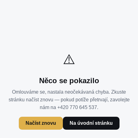
⚠️
Něco se pokazilo
Omlouváme se, nastala neočekávaná chyba. Zkuste
stránku načíst znovu — pokud potíže přetrvají, zavolejte
nám na +420 770 645 537.
Načíst znovu
Na úvodní stránku