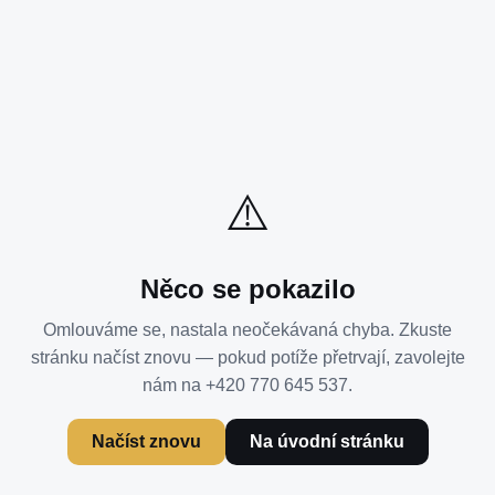
⚠️
Něco se pokazilo
Omlouváme se, nastala neočekávaná chyba. Zkuste
stránku načíst znovu — pokud potíže přetrvají, zavolejte
nám na +420 770 645 537.
Načíst znovu
Na úvodní stránku