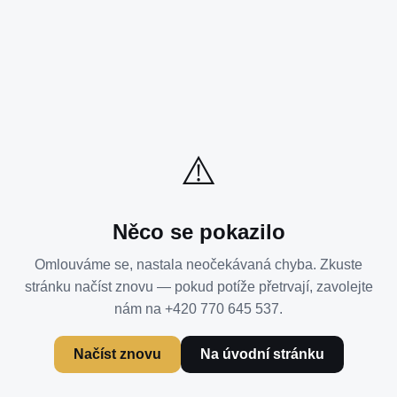
⚠️
Něco se pokazilo
Omlouváme se, nastala neočekávaná chyba. Zkuste
stránku načíst znovu — pokud potíže přetrvají, zavolejte
nám na +420 770 645 537.
Načíst znovu
Na úvodní stránku