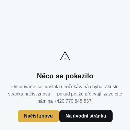
⚠️
Něco se pokazilo
Omlouváme se, nastala neočekávaná chyba. Zkuste
stránku načíst znovu — pokud potíže přetrvají, zavolejte
nám na +420 770 645 537.
Načíst znovu
Na úvodní stránku