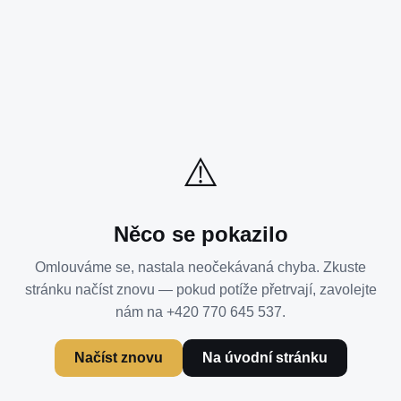
⚠️
Něco se pokazilo
Omlouváme se, nastala neočekávaná chyba. Zkuste
stránku načíst znovu — pokud potíže přetrvají, zavolejte
nám na +420 770 645 537.
Načíst znovu
Na úvodní stránku