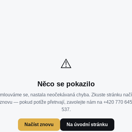
⚠️
Něco se pokazilo
mlouváme se, nastala neočekávaná chyba. Zkuste stránku načí
znovu — pokud potíže přetrvají, zavolejte nám na +420 770 64
537.
Načíst znovu
Na úvodní stránku