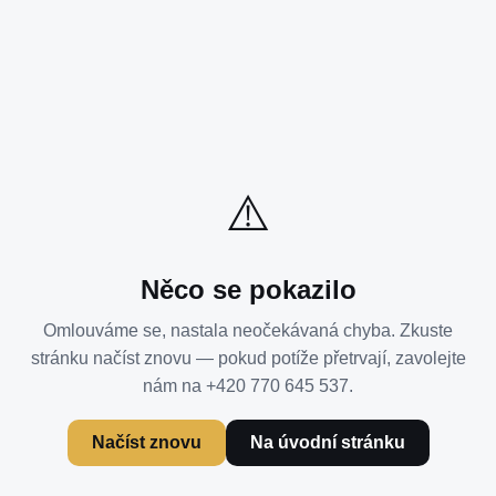
⚠️
Něco se pokazilo
Omlouváme se, nastala neočekávaná chyba. Zkuste
stránku načíst znovu — pokud potíže přetrvají, zavolejte
nám na +420 770 645 537.
Načíst znovu
Na úvodní stránku